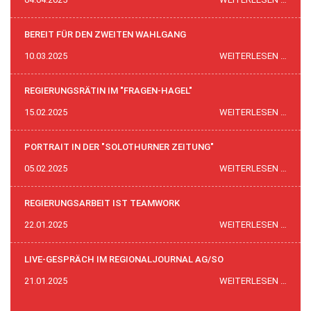
FÜR
DIE
BEREIT FÜR DEN ZWEITEN WAHLGANG
SPAN
BEREI
10.03.2025
WEITERLESEN …
UND
FÜR
HERA
DEN
REGIERUNGSRÄTIN IM "FRAGEN-HAGEL"
POLIZ
ZWEI
REGI
15.02.2025
WEITERLESEN …
WAHL
IM
"FRAG
PORTRAIT IN DER "SOLOTHURNER ZEITUNG"
HAGEL
PORT
05.02.2025
WEITERLESEN …
IN
DER
REGIERUNGSARBEIT IST TEAMWORK
"SOL
REGI
22.01.2025
WEITERLESEN …
ZEIT
IST
TEAM
LIVE-GESPRÄCH IM REGIONALJOURNAL AG/SO
LIVE-
21.01.2025
WEITERLESEN …
GESP
IM