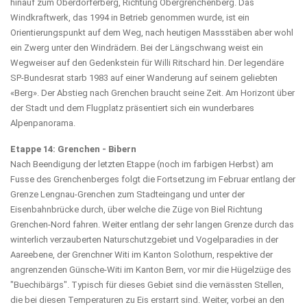
hinauf zum Oberdörferberg, Richtung Obergrenchenberg. Das
Windkraftwerk, das 1994 in Betrieb genommen wurde, ist ein
Orientierungspunkt auf dem Weg, nach heutigen Massstäben aber wohl
ein Zwerg unter den Windrädern. Bei der Längschwang weist ein
Wegweiser auf den Gedenkstein für Willi Ritschard hin. Der legendäre
SP-Bundesrat starb 1983 auf einer Wanderung auf seinem geliebten
«Berg». Der Abstieg nach Grenchen braucht seine Zeit. Am Horizont über
der Stadt und dem Flugplatz präsentiert sich ein wunderbares
Alpenpanorama.
Etappe 14: Grenchen - Bibern
Nach Beendigung der letzten Etappe (noch im farbigen Herbst) am
Fusse des Grenchenberges folgt die Fortsetzung im Februar entlang der
Grenze Lengnau-Grenchen zum Stadteingang und unter der
Eisenbahnbrücke durch, über welche die Züge von Biel Richtung
Grenchen-Nord fahren. Weiter entlang der sehr langen Grenze durch das
winterlich verzauberten Naturschutzgebiet und Vogelparadies in der
Aareebene, der Grenchner Witi im Kanton Solothurn, respektive der
angrenzenden Günsche-Witi im Kanton Bern, vor mir die Hügelzüge des
"Buechibärgs". Typisch für dieses Gebiet sind die vernässten Stellen,
die bei diesen Temperaturen zu Eis erstarrt sind. Weiter, vorbei an den