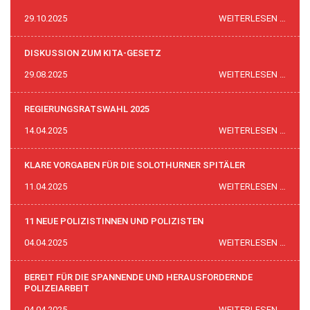
BEKÄ
29.10.2025
WEITERLESEN …
DER
STRU
DISKUSSION ZUM KITA-GESETZ
ALS
DISK
29.08.2025
WEITERLESEN …
SCHW
ZUM
KITA-
REGIERUNGSRATSWAHL 2025
GESE
REGI
14.04.2025
WEITERLESEN …
2025
KLARE VORGABEN FÜR DIE SOLOTHURNER SPITÄLER
KLAR
11.04.2025
WEITERLESEN …
VORG
FÜR
11 NEUE POLIZISTINNEN UND POLIZISTEN
DIE
11
04.04.2025
WEITERLESEN …
SOLO
NEUE
SPITÄ
POLIZ
BEREIT FÜR DIE SPANNENDE UND HERAUSFORDERNDE
UND
POLIZEIARBEIT
POLIZ
BEREI
04.04.2025
WEITERLESEN …