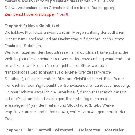
meines Wander-Rapports präsentiert die Etappen 9 bis 14, vom
Schwarzbubenland nach Grenchen und bis in den Bucheggberg.
Zum Bericht über die Etappen 1 bis 8
Etappe 9: Exklave Kleinlützel
Die Exklave Kleinlützel umwandern, am Morgen entlang der südlichen
Grenze zum Baselland und am Nachmittag auf der nördlichen Grenze
Frankreich-Solothurn.
Wer Kleinlützel auf der Hauptstrasse im Tal durchfährt, unterschätzt die
Vielfältigkeit der Gemeinde. Der Gemeindegrenze entlang wandernd gibt
es viel zu entdecken. Im Norden geht es ein Stück weit über
französisches Gebiet hinauf auf die Krete (Grenze Frankreich-
Solothurn), die einen schönen Blick auf Kleinlützel bietet. Beim Remel
treffe ich auf den Signalpunkt der Schweizerischen Landesvermessung.
Ein paar Schritte wage ich die Leiter hinauf, dann verlässt mich der Mut,
auf die Plattform hinauf zu steigen. Beim Abstieg dann an der
ehemaligen «Pfyfi», der Pfeifen- und Stockfabrik (Bru-Bu Werke
respektive Brunner und Buholzer AG), vorbei, zum Ausgangspunkt der
Tour.
Etappe 10: Flüh - Bättwil - Witterswil – Hofstetten – Metzerlen -