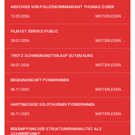
ABSCHIED VON POLIZEIKOMMANDANT THOMAS ZUBER
ABSC
12.05.2026
WEITERLESEN …
VON
POLI
FILM IST SERVICE PUBLIC
THO
FILM
28.01.2026
WEITERLESEN …
ZUBE
IST
SERVI
TROTZ SCHWIERIGKEITEN AUF GUTEM KURS
PUBLI
TROT
04.01.2026
WEITERLESEN …
SCHW
AUF
BEGEGNUNG MIT PIONIERINNEN
GUTE
BEGE
06.11.2025
WEITERLESEN …
KURS
MIT
PIONI
HARTNÄCKIGE SOLOTHURNER PIONIERINNEN
HART
06.11.2025
WEITERLESEN …
SOLO
PIONI
BEKÄMPFUNG DER STRUKTURKRIMINALITÄT ALS
SCHWERPUNKT