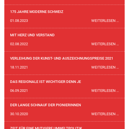
PSYC
HERA
ERKR
175 JAHRE MODERNE SCHWEIZ
POLIZ
175
01.08.2023
WEITERLESEN …
JAHR
MODE
MIT HERZ UND VERSTAND
SCHW
MIT
02.08.2022
WEITERLESEN …
HERZ
UND
VERLEIHUNG DER KUNST- UND AUSZEICHNUNGSPREISE 2021
VERS
VERL
18.11.2021
WEITERLESEN …
DER
KUNS
DAS REGIONALE IST WICHTIGER DENN JE
UND
DAS
06.09.2021
WEITERLESEN …
AUSZ
REGI
2021
IST
DER LANGE SCHNAUF DER PIONIERINNEN
WICH
DER
30.10.2020
WEITERLESEN …
DENN
LANG
JE
SCHN
ZEIT FÜR EINE MUTIGERE UMWELTPOLITIK