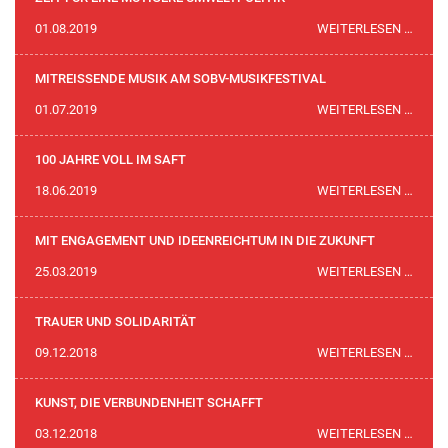
DER
ZEIT
01.08.2019
WEITERLESEN …
PION
FÜR
EINE
MITREISSENDE MUSIK AM SOBV-MUSIKFESTIVAL
MUTI
MITR
01.07.2019
WEITERLESEN …
UMWE
MUSI
AM
100 JAHRE VOLL IM SAFT
SOBV
100
18.06.2019
WEITERLESEN …
MUSI
JAHR
VOLL
MIT ENGAGEMENT UND IDEENREICHTUM IN DIE ZUKUNFT
IM
MIT
25.03.2019
WEITERLESEN …
SAFT
ENGA
UND
TRAUER UND SOLIDARITÄT
IDEE
TRAU
09.12.2018
WEITERLESEN …
IN
UND
DIE
SOLID
KUNST, DIE VERBUNDENHEIT SCHAFFT
ZUKU
KUNST
03.12.2018
WEITERLESEN …