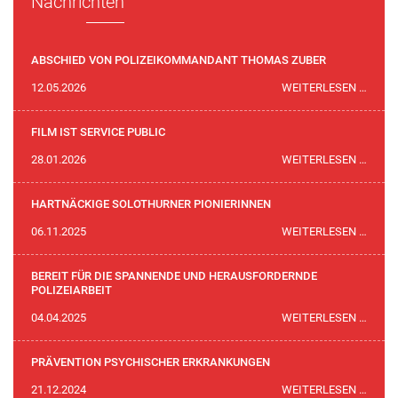
Nachrichten
ABSCHIED VON POLIZEIKOMMANDANT THOMAS ZUBER
ABSC
12.05.2026
WEITERLESEN …
VON
POLI
FILM IST SERVICE PUBLIC
THOM
FILM
28.01.2026
WEITERLESEN …
ZUBE
IST
SERVI
HARTNÄCKIGE SOLOTHURNER PIONIERINNEN
PUBLI
HART
06.11.2025
WEITERLESEN …
SOLO
PION
BEREIT FÜR DIE SPANNENDE UND HERAUSFORDERNDE
POLIZEIARBEIT
BEREI
04.04.2025
WEITERLESEN …
FÜR
DIE
PRÄVENTION PSYCHISCHER ERKRANKUNGEN
SPAN
PRÄV
21.12.2024
WEITERLESEN …
UND