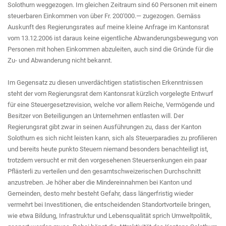
Solothurn weggezogen. Im gleichen Zeitraum sind 60 Personen mit einem
steuerbaren Einkommen von über Fr. 200'000.— zugezogen. Gemäss
Auskunft des Regierungsrates auf meine kleine Anfrage im Kantonsrat
vom 13.12.2006 ist daraus keine eigentliche Abwanderungsbewegung von
Personen mit hohen Einkommen abzuleiten, auch sind die Gründe für die
Zu- und Abwanderung nicht bekannt.
Im Gegensatz zu diesen unverdächtigen statistischen Erkenntnissen
steht der vom Regierungsrat dem Kantonsrat kürzlich vorgelegte Entwurf
für eine Steuergesetzrevision, welche vor allem Reiche, Vermögende und
Besitzer von Beteiligungen an Unternehmen entlasten will. Der
Regierungsrat gibt zwar in seinen Ausführungen zu, dass der Kanton
Solothurn es sich nicht leisten kann, sich als Steuerparadies zu profilieren
und bereits heute punkto Steuern niemand besonders benachteiligt ist,
trotzdem versucht er mit den vorgesehenen Steuersenkungen ein paar
Pflästerli zu verteilen und den gesamtschweizerischen Durchschnitt
anzustreben. Je höher aber die Mindereinnahmen bei Kanton und
Gemeinden, desto mehr besteht Gefahr, dass längerfristig wieder
vermehrt bei Investitionen, die entscheidenden Standortvorteile bringen,
wie etwa Bildung, Infrastruktur und Lebensqualität sprich Umweltpolitik,