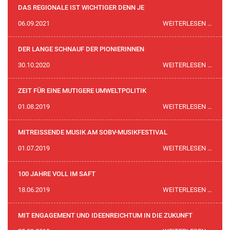
KUNS
DAS REGIONALE IST WICHTIGER DENN JE
UND
DAS
06.09.2021
WEITERLESEN …
AUSZ
REGI
2021
IST
DER LANGE SCHNAUF DER PIONIERINNEN
WICH
DER
30.10.2020
WEITERLESEN …
DENN
LANG
JE
SCHN
ZEIT FÜR EINE MUTIGERE UMWELTPOLITIK
DER
ZEIT
01.08.2019
WEITERLESEN …
PION
FÜR
EINE
MITREISSENDE MUSIK AM SOBV-MUSIKFESTIVAL
MUTI
MITR
01.07.2019
WEITERLESEN …
UMWE
MUSI
AM
100 JAHRE VOLL IM SAFT
SOBV
100
18.06.2019
WEITERLESEN …
MUSI
JAHR
VOLL
MIT ENGAGEMENT UND IDEENREICHTUM IN DIE ZUKUNFT
IM