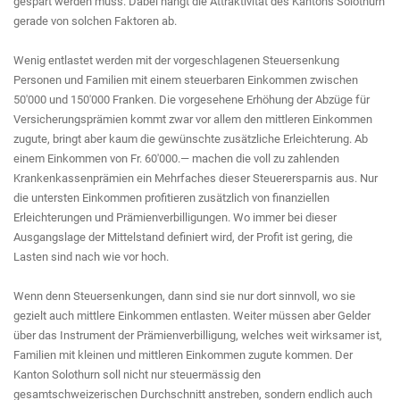
gespart werden muss. Dabei hängt die Attraktivität des Kantons Solothurn
gerade von solchen Faktoren ab.
Wenig entlastet werden mit der vorgeschlagenen Steuersenkung
Personen und Familien mit einem steuerbaren Einkommen zwischen
50'000 und 150'000 Franken. Die vorgesehene Erhöhung der Abzüge für
Versicherungsprämien kommt zwar vor allem den mittleren Einkommen
zugute, bringt aber kaum die gewünschte zusätzliche Erleichterung. Ab
einem Einkommen von Fr. 60'000.— machen die voll zu zahlenden
Krankenkassenprämien ein Mehrfaches dieser Steuerersparnis aus. Nur
die untersten Einkommen profitieren zusätzlich von finanziellen
Erleichterungen und Prämienverbilligungen. Wo immer bei dieser
Ausgangslage der Mittelstand definiert wird, der Profit ist gering, die
Lasten sind nach wie vor hoch.
Wenn denn Steuersenkungen, dann sind sie nur dort sinnvoll, wo sie
gezielt auch mittlere Einkommen entlasten. Weiter müssen aber Gelder
über das Instrument der Prämienverbilligung, welches weit wirksamer ist,
Familien mit kleinen und mittleren Einkommen zugute kommen. Der
Kanton Solothurn soll nicht nur steuermässig den
gesamtschweizerischen Durchschnitt anstreben, sondern endlich auch