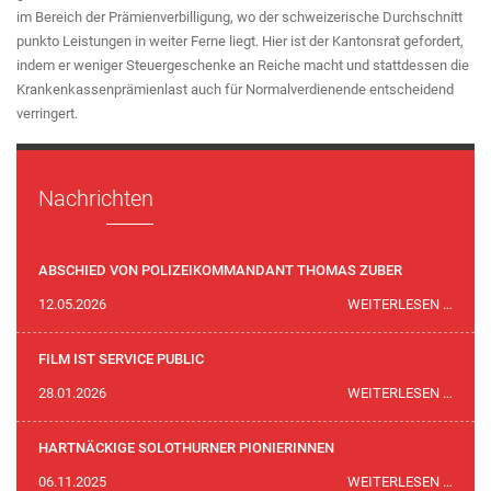
im Bereich der Prämienverbilligung, wo der schweizerische Durchschnitt
punkto Leistungen in weiter Ferne liegt. Hier ist der Kantonsrat gefordert,
indem er weniger Steuergeschenke an Reiche macht und stattdessen die
Krankenkassenprämienlast auch für Normalverdienende entscheidend
verringert.
Nachrichten
ABSCHIED VON POLIZEIKOMMANDANT THOMAS ZUBER
ABSC
12.05.2026
WEITERLESEN …
VON
POLI
FILM IST SERVICE PUBLIC
THOM
FILM
28.01.2026
WEITERLESEN …
ZUBE
IST
SERVI
HARTNÄCKIGE SOLOTHURNER PIONIERINNEN
PUBLI
HART
06.11.2025
WEITERLESEN …