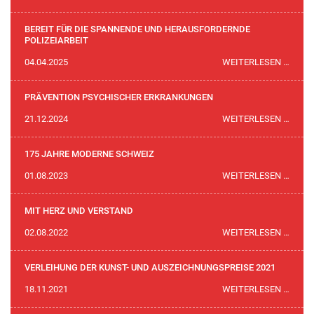
SOLO
PION
BEREIT FÜR DIE SPANNENDE UND HERAUSFORDERNDE
POLIZEIARBEIT
BEREI
04.04.2025
WEITERLESEN …
FÜR
DIE
PRÄVENTION PSYCHISCHER ERKRANKUNGEN
SPAN
PRÄV
21.12.2024
WEITERLESEN …
UND
PSYC
HERA
ERKR
175 JAHRE MODERNE SCHWEIZ
POLIZ
175
01.08.2023
WEITERLESEN …
JAHR
MODE
MIT HERZ UND VERSTAND
SCHW
MIT
02.08.2022
WEITERLESEN …
HERZ
UND
VERLEIHUNG DER KUNST- UND AUSZEICHNUNGSPREISE 2021
VERS
VERL
18.11.2021
WEITERLESEN …
DER