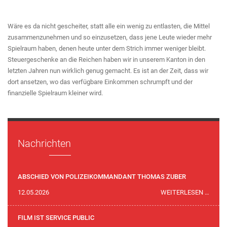
Wäre es da nicht gescheiter, statt alle ein wenig zu entlasten, die Mittel
zusammenzunehmen und so einzusetzen, dass jene Leute wieder mehr
Spielraum haben, denen heute unter dem Strich immer weniger bleibt.
Steuergeschenke an die Reichen haben wir in unserem Kanton in den
letzten Jahren nun wirklich genug gemacht. Es ist an der Zeit, dass wir
dort ansetzen, wo das verfügbare Einkommen schrumpft und der
finanzielle Spielraum kleiner wird.
Nachrichten
ABSCHIED VON POLIZEIKOMMANDANT THOMAS ZUBER
ABSC
12.05.2026
WEITERLESEN …
VON
POLI
FILM IST SERVICE PUBLIC
THOM