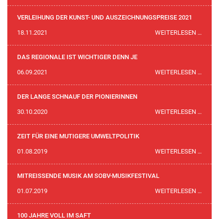
HERZ
UND
VERLEIHUNG DER KUNST- UND AUSZEICHNUNGSPREISE 2021
VERS
VERL
18.11.2021
WEITERLESEN …
DER
KUNS
DAS REGIONALE IST WICHTIGER DENN JE
UND
DAS
06.09.2021
WEITERLESEN …
AUSZ
REGI
2021
IST
DER LANGE SCHNAUF DER PIONIERINNEN
WICH
DER
30.10.2020
WEITERLESEN …
DENN
LANG
JE
SCHN
ZEIT FÜR EINE MUTIGERE UMWELTPOLITIK
DER
ZEIT
01.08.2019
WEITERLESEN …
PION
FÜR
EINE
MITREISSENDE MUSIK AM SOBV-MUSIKFESTIVAL
MUTI
MITR
01.07.2019
WEITERLESEN …
UMWE
MUSI
AM
100 JAHRE VOLL IM SAFT