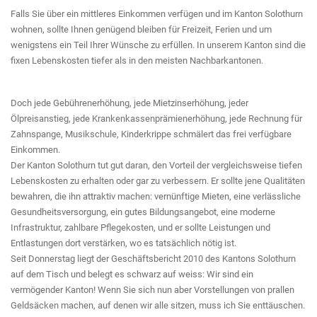
Falls Sie über ein mittleres Einkommen verfügen und im Kanton Solothurn
wohnen, sollte Ihnen genügend bleiben für Freizeit, Ferien und um
wenigstens ein Teil Ihrer Wünsche zu erfüllen. In unserem Kanton sind die
fixen Lebenskosten tiefer als in den meisten Nachbarkantonen.
Doch jede Gebührenerhöhung, jede Mietzinserhöhung, jeder
Ölpreisanstieg, jede Krankenkassenprämienerhöhung, jede Rechnung für
Zahnspange, Musikschule, Kinderkrippe schmälert das frei verfügbare
Einkommen.
Der Kanton Solothurn tut gut daran, den Vorteil der vergleichsweise tiefen
Lebenskosten zu erhalten oder gar zu verbessern. Er sollte jene Qualitäten
bewahren, die ihn attraktiv machen: vernünftige Mieten, eine verlässliche
Gesundheitsversorgung, ein gutes Bildungsangebot, eine moderne
Infrastruktur, zahlbare Pflegekosten, und er sollte Leistungen und
Entlastungen dort verstärken, wo es tatsächlich nötig ist.
Seit Donnerstag liegt der Geschäftsbericht 2010 des Kantons Solothurn
auf dem Tisch und belegt es schwarz auf weiss: Wir sind ein
vermögender Kanton! Wenn Sie sich nun aber Vorstellungen von prallen
Geldsäcken machen, auf denen wir alle sitzen, muss ich Sie enttäuschen.