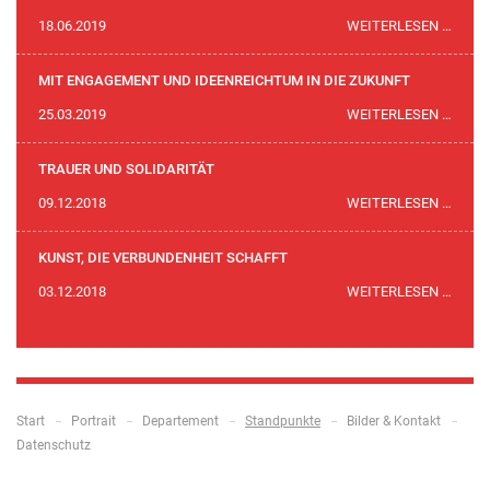
SOBV
100
18.06.2019
WEITERLESEN …
MUSI
JAHR
VOLL
MIT ENGAGEMENT UND IDEENREICHTUM IN DIE ZUKUNFT
IM
MIT
25.03.2019
WEITERLESEN …
SAFT
ENGA
UND
TRAUER UND SOLIDARITÄT
IDEE
TRAU
09.12.2018
WEITERLESEN …
IN
UND
DIE
SOLID
KUNST, DIE VERBUNDENHEIT SCHAFFT
ZUKU
KUNST
03.12.2018
WEITERLESEN …
DIE
VERB
SCHA
Navigation
Start
Portrait
Departement
Standpunkte
Bilder & Kontakt
überspringen
Datenschutz