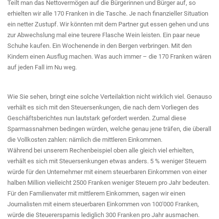
Teilt man das Nettovermögen auf die Bürgerinnen und Bürger auf, so
erhielten wir alle 170 Franken in die Tasche. Je nach finanzieller Situation
ein netter Zustupf. Wir könnten mit dem Partner gut essen gehen und uns
zur Abwechslung mal eine teurere Flasche Wein leisten. Ein paar neue
Schuhe kaufen. Ein Wochenende in den Bergen verbringen. Mit den
Kindern einen Ausflug machen. Was auch immer – die 170 Franken wären
auf jeden Fall im Nu weg.
Wie Sie sehen, bringt eine solche Verteilaktion nicht wirklich viel. Genauso
verhält es sich mit den Steuersenkungen, die nach dem Vorliegen des
Geschäftsberichtes nun lautstark gefordert werden. Zumal diese
Sparmassnahmen bedingen würden, welche genau jene träfen, die überall
die Vollkosten zahlen: nämlich die mittleren Einkommen.
Während bei unserem Rechenbeispiel oben alle gleich viel erhielten,
verhält es sich mit Steuersenkungen etwas anders. 5 % weniger Steuern
würde für den Unternehmer mit einem steuerbaren Einkommen von einer
halben Million vielleicht 2500 Franken weniger Steuern pro Jahr bedeuten.
Für den Familienvater mit mittlerem Einkommen, sagen wir einen
Journalisten mit einem steuerbaren Einkommen von 100'000 Franken,
würde die Steuerersparnis lediglich 300 Franken pro Jahr ausmachen.