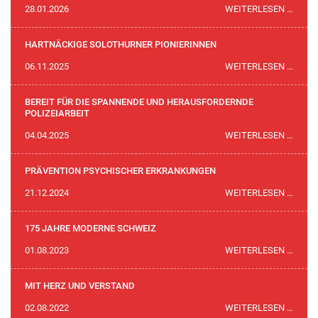
FILM
28.01.2026
WEITERLESEN …
ZUBE
IST
SERVI
HARTNÄCKIGE SOLOTHURNER PIONIERINNEN
PUBLI
HART
06.11.2025
WEITERLESEN …
SOLO
PION
BEREIT FÜR DIE SPANNENDE UND HERAUSFORDERNDE
POLIZEIARBEIT
BEREI
04.04.2025
WEITERLESEN …
FÜR
DIE
PRÄVENTION PSYCHISCHER ERKRANKUNGEN
SPAN
PRÄV
21.12.2024
WEITERLESEN …
UND
PSYC
HERA
ERKR
175 JAHRE MODERNE SCHWEIZ
POLIZ
175
01.08.2023
WEITERLESEN …
JAHR
MODE
MIT HERZ UND VERSTAND
SCHW
MIT
02.08.2022
WEITERLESEN …