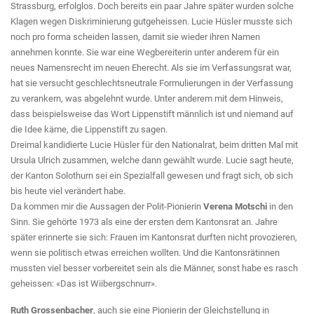
Strassburg, erfolglos. Doch bereits ein paar Jahre später wurden solche
Klagen wegen Diskriminierung gutgeheissen. Lucie Hüsler musste sich
noch pro forma scheiden lassen, damit sie wieder ihren Namen
annehmen konnte. Sie war eine Wegbereiterin unter anderem für ein
neues Namensrecht im neuen Eherecht. Als sie im Verfassungsrat war,
hat sie versucht geschlechtsneutrale Formulierungen in der Verfassung
zu verankern, was abgelehnt wurde. Unter anderem mit dem Hinweis,
dass beispielsweise das Wort Lippenstift männlich ist und niemand auf
die Idee käme, die Lippenstift zu sagen.
Dreimal kandidierte Lucie Hüsler für den Nationalrat, beim dritten Mal mit
Ursula Ulrich zusammen, welche dann gewählt wurde. Lucie sagt heute,
der Kanton Solothurn sei ein Spezialfall gewesen und fragt sich, ob sich
bis heute viel verändert habe.
Da kommen mir die Aussagen der Polit-Pionierin
Verena Motschi
in den
Sinn. Sie gehörte 1973 als eine der ersten dem Kantonsrat an. Jahre
später erinnerte sie sich: Frauen im Kantonsrat durften nicht provozieren,
wenn sie politisch etwas erreichen wollten. Und die Kantonsrätinnen
mussten viel besser vorbereitet sein als die Männer, sonst habe es rasch
geheissen: «Das ist Wiibergschnurr».
Ruth Grossenbacher
, auch sie eine Pionierin der Gleichstellung in