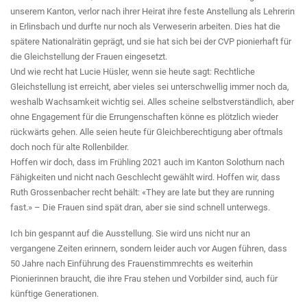
unserem Kanton, verlor nach ihrer Heirat ihre feste Anstellung als Lehrerin
in Erlinsbach und durfte nur noch als Verweserin arbeiten. Dies hat die
spätere Nationalrätin geprägt, und sie hat sich bei der CVP pionierhaft für
die Gleichstellung der Frauen eingesetzt.
Und wie recht hat Lucie Hüsler, wenn sie heute sagt: Rechtliche
Gleichstellung ist erreicht, aber vieles sei unterschwellig immer noch da,
weshalb Wachsamkeit wichtig sei. Alles scheine selbstverständlich, aber
ohne Engagement für die Errungenschaften könne es plötzlich wieder
rückwärts gehen. Alle seien heute für Gleichberechtigung aber oftmals
doch noch für alte Rollenbilder.
Hoffen wir doch, dass im Frühling 2021 auch im Kanton Solothurn nach
Fähigkeiten und nicht nach Geschlecht gewählt wird. Hoffen wir, dass
Ruth Grossenbacher recht behält: «They are late but they are running
fast.» – Die Frauen sind spät dran, aber sie sind schnell unterwegs.
Ich bin gespannt auf die Ausstellung. Sie wird uns nicht nur an
vergangene Zeiten erinnern, sondern leider auch vor Augen führen, dass
50 Jahre nach Einführung des Frauenstimmrechts es weiterhin
Pionierinnen braucht, die ihre Frau stehen und Vorbilder sind, auch für
künftige Generationen.