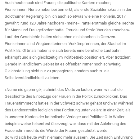
Auch heute noch sind Frauen, die politische Karriere machen,
Pionierinnen. Nur so nebenbei bemerkt, als erste Sozialdemokratin in der
Solothurner Regierung, bin ich auch so etwas wie eine Pionierin. 2017
gewählt, rund 120 Jahre nachdem «meine» Partei erstmals gleiche Rechte
für Mann und Frau gefordert hatte. Freude und Stolz über den «raschen»
Lauf der Geschichte halten sich schon ein bisschen in Grenzen.
Pionierinnen sind Wegbereiterinnen, Vorkämpferinnen, der Stachel im
Politikfilz. Oftmals haben sie sich bereits eine berufliche Laufbahn
erkämpft und sich gleichzeitig im Politbetrieb positioniert. Aber trotzdem:
Gerade in ländlichem Gebiet ist es offenbar immer noch schwierig,
Gleichstellung nicht nur zu propagieren, sondern auch zu als
Selbstverständlichkeit zu leben.
«Nume nid gsprengt», scheint das Motto zu lauten, wenn wir auf die
Geschichte des Einbezugs der Frauen in die Politik zurückblicken. Das
Frauenstimmrecht hat es in der Schweiz schwer gehabt und war während
des Landesstreiks lediglich eine Forderung unter vielen: In einer Zeit, als
in unserem Kanton der katholische Verleger und Politiker Otto Walter
beispielsweise felsenfest überzeugt war, dass mit der Ablehnung des
Frauenstimmrechts die Würde der Frauen geschützt werde.
So wird sich heute wohl niemand mehr äussern. Die Zeit nach Einführung