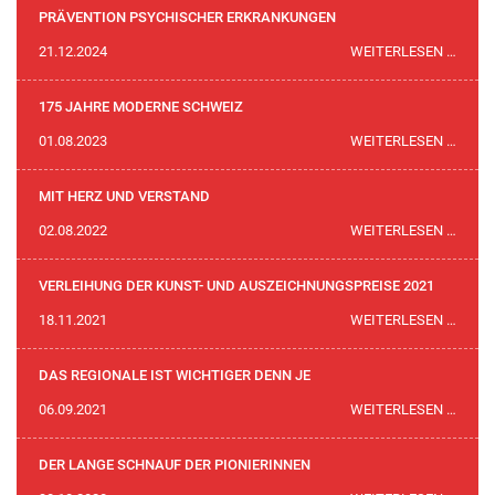
DIE
PRÄVENTION PSYCHISCHER ERKRANKUNGEN
SPAN
PRÄV
21.12.2024
WEITERLESEN …
UND
PSYC
HERA
ERKR
175 JAHRE MODERNE SCHWEIZ
POLIZ
175
01.08.2023
WEITERLESEN …
JAHR
MODE
MIT HERZ UND VERSTAND
SCHW
MIT
02.08.2022
WEITERLESEN …
HERZ
UND
VERLEIHUNG DER KUNST- UND AUSZEICHNUNGSPREISE 2021
VERS
VERL
18.11.2021
WEITERLESEN …
DER
KUNS
DAS REGIONALE IST WICHTIGER DENN JE
UND
DAS
06.09.2021
WEITERLESEN …
AUSZ
REGI
2021
IST
DER LANGE SCHNAUF DER PIONIERINNEN
WICH