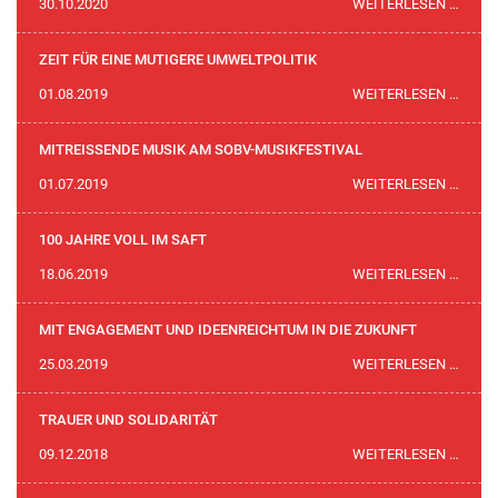
DER
30.10.2020
WEITERLESEN …
DENN
LANG
JE
SCHN
ZEIT FÜR EINE MUTIGERE UMWELTPOLITIK
DER
ZEIT
01.08.2019
WEITERLESEN …
PION
FÜR
EINE
MITREISSENDE MUSIK AM SOBV-MUSIKFESTIVAL
MUTI
MITR
01.07.2019
WEITERLESEN …
UMWE
MUSI
AM
100 JAHRE VOLL IM SAFT
SOBV
100
18.06.2019
WEITERLESEN …
MUSI
JAHR
VOLL
MIT ENGAGEMENT UND IDEENREICHTUM IN DIE ZUKUNFT
IM
MIT
25.03.2019
WEITERLESEN …
SAFT
ENGA
UND
TRAUER UND SOLIDARITÄT
IDEE
TRAU
09.12.2018
WEITERLESEN …
IN
UND
DIE