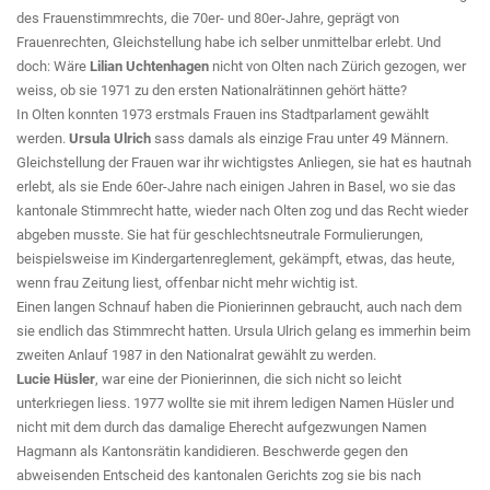
des Frauenstimmrechts, die 70er- und 80er-Jahre, geprägt von
Frauenrechten, Gleichstellung habe ich selber unmittelbar erlebt. Und
doch: Wäre
Lilian Uchtenhagen
nicht von Olten nach Zürich gezogen, wer
weiss, ob sie 1971 zu den ersten Nationalrätinnen gehört hätte?
In Olten konnten 1973 erstmals Frauen ins Stadtparlament gewählt
werden.
Ursula Ulrich
sass damals als einzige Frau unter 49 Männern.
Gleichstellung der Frauen war ihr wichtigstes Anliegen, sie hat es hautnah
erlebt, als sie Ende 60er-Jahre nach einigen Jahren in Basel, wo sie das
kantonale Stimmrecht hatte, wieder nach Olten zog und das Recht wieder
abgeben musste. Sie hat für geschlechtsneutrale Formulierungen,
beispielsweise im Kindergartenreglement, gekämpft, etwas, das heute,
wenn frau Zeitung liest, offenbar nicht mehr wichtig ist.
Einen langen Schnauf haben die Pionierinnen gebraucht, auch nach dem
sie endlich das Stimmrecht hatten. Ursula Ulrich gelang es immerhin beim
zweiten Anlauf 1987 in den Nationalrat gewählt zu werden.
Lucie Hüsler
, war eine der Pionierinnen, die sich nicht so leicht
unterkriegen liess. 1977 wollte sie mit ihrem ledigen Namen Hüsler und
nicht mit dem durch das damalige Eherecht aufgezwungen Namen
Hagmann als Kantonsrätin kandidieren. Beschwerde gegen den
abweisenden Entscheid des kantonalen Gerichts zog sie bis nach