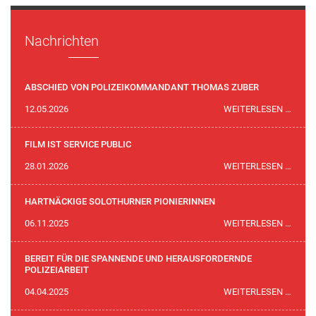
Nachrichten
ABSCHIED VON POLIZEIKOMMANDANT THOMAS ZUBER
ABSC
12.05.2026
WEITERLESEN …
VON
POLI
FILM IST SERVICE PUBLIC
THOM
FILM
28.01.2026
WEITERLESEN …
ZUBE
IST
SERVI
HARTNÄCKIGE SOLOTHURNER PIONIERINNEN
PUBLI
HART
06.11.2025
WEITERLESEN …
SOLO
PION
BEREIT FÜR DIE SPANNENDE UND HERAUSFORDERNDE
POLIZEIARBEIT
BEREI
04.04.2025
WEITERLESEN …
FÜR