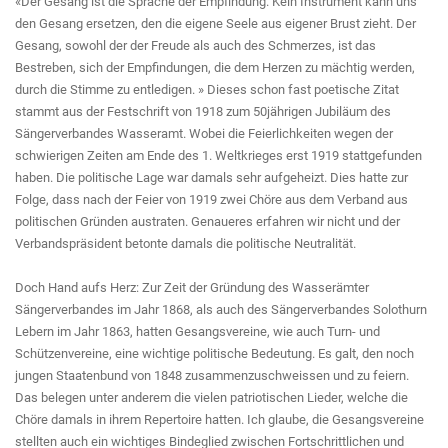
«Der Gesang ist die Sprache der Empfindung. Kein Instrument kann uns
den Gesang ersetzen, den die eigene Seele aus eigener Brust zieht. Der
Gesang, sowohl der der Freude als auch des Schmerzes, ist das
Bestreben, sich der Empfindungen, die dem Herzen zu mächtig werden,
durch die Stimme zu entledigen. » Dieses schon fast poetische Zitat
stammt aus der Festschrift von 1918 zum 50jährigen Jubiläum des
Sängerverbandes Wasseramt. Wobei die Feierlichkeiten wegen der
schwierigen Zeiten am Ende des 1. Weltkrieges erst 1919 stattgefunden
haben. Die politische Lage war damals sehr aufgeheizt. Dies hatte zur
Folge, dass nach der Feier von 1919 zwei Chöre aus dem Verband aus
politischen Gründen austraten. Genaueres erfahren wir nicht und der
Verbandspräsident betonte damals die politische Neutralität.
Doch Hand aufs Herz: Zur Zeit der Gründung des Wasserämter
Sängerverbandes im Jahr 1868, als auch des Sängerverbandes Solothurn
Lebern im Jahr 1863, hatten Gesangsvereine, wie auch Turn- und
Schützenvereine, eine wichtige politische Bedeutung. Es galt, den noch
jungen Staatenbund von 1848 zusammenzuschweissen und zu feiern.
Das belegen unter anderem die vielen patriotischen Lieder, welche die
Chöre damals in ihrem Repertoire hatten. Ich glaube, die Gesangsvereine
stellten auch ein wichtiges Bindeglied zwischen Fortschrittlichen und