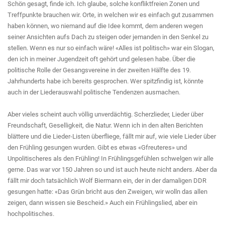
Schön gesagt, finde ich. Ich glaube, solche konfliktfreien Zonen und
Treffpunkte brauchen wir. Orte, in welchen wir es einfach gut zusammen
haben können, wo niemand auf die Idee kommt, dem anderen wegen
seiner Ansichten aufs Dach zu steigen oder jemanden in den Senkel zu
stellen. Wenn es nur so einfach wäre! «Alles ist politisch» war ein Slogan,
den ich in meiner Jugendzeit oft gehört und gelesen habe. Über die
politische Rolle der Gesangsvereine in der zweiten Hälfte des 19.
Jahrhunderts habe ich bereits gesprochen. Wer spitzfindig ist, könnte
auch in der Liederauswahl politische Tendenzen ausmachen.
Aber vieles scheint auch völlig unverdächtig. Scherzlieder, Lieder über
Freundschaft, Geselligkeit, die Natur. Wenn ich in den alten Berichten
blättere und die Lieder-Listen überfliege, fällt mir auf, wie viele Lieder über
den Frühling gesungen wurden. Gibt es etwas «Gfreuteres» und
Unpolitischeres als den Frühling! In Frühlingsgefühlen schwelgen wir alle
gerne. Das war vor 150 Jahren so und ist auch heute nicht anders. Aber da
fällt mir doch tatsächlich Wolf Biermann ein, der in der damaligen DDR
gesungen hatte: «Das Grün bricht aus den Zweigen, wir wolln das allen
zeigen, dann wissen sie Bescheid.» Auch ein Frühlingslied, aber ein
hochpolitisches.