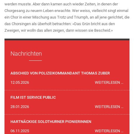
werden musste. Aber dann kamen auch wieder Zeiten, in denen der
Chorgesang zu neuem Leben erwachte. Wer weiss, vielleicht singt einmal
ein Chor in einer Mischung aus Trotz und Triumph, an all jene gerichtet, die
das Chorsingen als überholt betrachten: «Das Grün bricht aus den
Zweigen, wir wolln das allen zeigen, dann wissen sie Bescheid.»
Nachrichten
ABSCHIED VON POLIZEIKOMMANDANT THOMAS ZUBER
ABSC
12.05.2026
WEITERLESEN …
VON
POLI
FILM IST SERVICE PUBLIC
THOM
FILM
28.01.2026
WEITERLESEN …
ZUBE
IST
SERVI
HARTNÄCKIGE SOLOTHURNER PIONIERINNEN
PUBLI
HART
06.11.2025
WEITERLESEN …