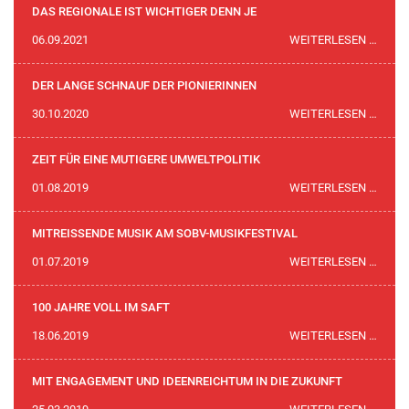
KUNS
DAS REGIONALE IST WICHTIGER DENN JE
UND
DAS
06.09.2021
WEITERLESEN …
AUSZ
REGI
2021
IST
DER LANGE SCHNAUF DER PIONIERINNEN
WICH
DER
30.10.2020
WEITERLESEN …
DENN
LANG
JE
SCHN
ZEIT FÜR EINE MUTIGERE UMWELTPOLITIK
DER
ZEIT
01.08.2019
WEITERLESEN …
PION
FÜR
EINE
MITREISSENDE MUSIK AM SOBV-MUSIKFESTIVAL
MUTI
MITR
01.07.2019
WEITERLESEN …
UMWE
MUSI
AM
100 JAHRE VOLL IM SAFT
SOBV
100
18.06.2019
WEITERLESEN …
MUSI
JAHR
VOLL
MIT ENGAGEMENT UND IDEENREICHTUM IN DIE ZUKUNFT
IM
MIT