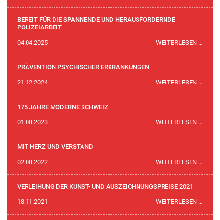
SOLO
PION
BEREIT FÜR DIE SPANNENDE UND HERAUSFORDERNDE
POLIZEIARBEIT
BEREI
04.04.2025
WEITERLESEN …
FÜR
DIE
PRÄVENTION PSYCHISCHER ERKRANKUNGEN
SPAN
PRÄV
21.12.2024
WEITERLESEN …
UND
PSYC
HERA
ERKR
175 JAHRE MODERNE SCHWEIZ
POLIZ
175
01.08.2023
WEITERLESEN …
JAHR
MODE
MIT HERZ UND VERSTAND
SCHW
MIT
02.08.2022
WEITERLESEN …
HERZ
UND
VERLEIHUNG DER KUNST- UND AUSZEICHNUNGSPREISE 2021
VERS
VERL
18.11.2021
WEITERLESEN …
DER