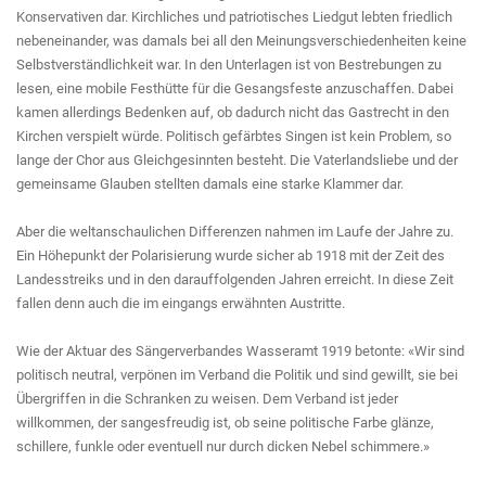
Konservativen dar. Kirchliches und patriotisches Liedgut lebten friedlich
nebeneinander, was damals bei all den Meinungsverschiedenheiten keine
Selbstverständlichkeit war. In den Unterlagen ist von Bestrebungen zu
lesen, eine mobile Festhütte für die Gesangsfeste anzuschaffen. Dabei
kamen allerdings Bedenken auf, ob dadurch nicht das Gastrecht in den
Kirchen verspielt würde. Politisch gefärbtes Singen ist kein Problem, so
lange der Chor aus Gleichgesinnten besteht. Die Vaterlandsliebe und der
gemeinsame Glauben stellten damals eine starke Klammer dar.
Aber die weltanschaulichen Differenzen nahmen im Laufe der Jahre zu.
Ein Höhepunkt der Polarisierung wurde sicher ab 1918 mit der Zeit des
Landesstreiks und in den darauffolgenden Jahren erreicht. In diese Zeit
fallen denn auch die im eingangs erwähnten Austritte.
Wie der Aktuar des Sängerverbandes Wasseramt 1919 betonte: «Wir sind
politisch neutral, verpönen im Verband die Politik und sind gewillt, sie bei
Übergriffen in die Schranken zu weisen. Dem Verband ist jeder
willkommen, der sangesfreudig ist, ob seine politische Farbe glänze,
schillere, funkle oder eventuell nur durch dicken Nebel schimmere.»