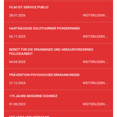
POLI
FILM IST SERVICE PUBLIC
THOM
FILM
28.01.2026
WEITERLESEN …
ZUBE
IST
SERVI
HARTNÄCKIGE SOLOTHURNER PIONIERINNEN
PUBLI
HART
06.11.2025
WEITERLESEN …
SOLO
PION
BEREIT FÜR DIE SPANNENDE UND HERAUSFORDERNDE
POLIZEIARBEIT
BEREI
04.04.2025
WEITERLESEN …
FÜR
DIE
PRÄVENTION PSYCHISCHER ERKRANKUNGEN
SPAN
PRÄV
21.12.2024
WEITERLESEN …
UND
PSYC
HERA
ERKR
175 JAHRE MODERNE SCHWEIZ
POLIZ
175
01.08.2023
WEITERLESEN …
JAHR
MODE