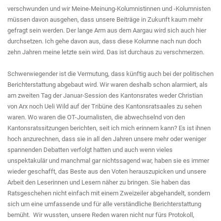
verschwunden und wir Meine-Meinung-Kolumnistinnen und -Kolumnisten
müssen davon ausgehen, dass unsere Beiträge in Zukunft kaum mehr
gefragt sein werden. Der lange Arm aus dem Aargau wird sich auch hier
durchsetzen. Ich gehe davon aus, dass diese Kolumne nach nun doch
zehn Jahren meine letzte sein wird. Das ist durchaus zu verschmerzen.
Schwerwiegender ist die Vermutung, dass künftig auch bei der politischen
Berichterstattung abgebaut wird. Wir waren deshalb schon alarmiert, als
am zweiten Tag der Januar-Session des Kantonsrates weder Christian
von Arx noch Ueli Wild auf der Tribüne des Kantonsratsaales zu sehen
waren. Wo waren die OT-Journalisten, die abwechselnd von den
Kantonsratssitzungen berichten, seit ich mich erinnern kann? Es ist ihnen
hoch anzurechnen, dass sie in all den Jahren unsere mehr oder weniger
spannenden Debatten verfolgt hatten und auch wenn vieles
unspektakulär und manchmal gar nichtssagend war, haben sie es immer
wieder geschafft, das Beste aus den Voten herauszupicken und unsere
Arbeit den Leserinnen und Lesern näher zu bringen. Sie haben das
Ratsgeschehen nicht einfach mit einem Zweizeiler abgehandelt, sondern
sich um eine umfassende und für alle verständliche Berichterstattung
bemüht. Wir wussten, unsere Reden waren nicht nur fürs Protokoll,