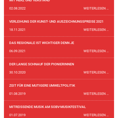
MIT HERZ UND VERSTAND
SCHW
MIT
02.08.2022
WEITERLESEN …
HERZ
UND
VERLEIHUNG DER KUNST- UND AUSZEICHNUNGSPREISE 2021
VERS
VERL
18.11.2021
WEITERLESEN …
DER
KUNS
DAS REGIONALE IST WICHTIGER DENN JE
UND
DAS
06.09.2021
WEITERLESEN …
AUSZ
REGI
2021
IST
DER LANGE SCHNAUF DER PIONIERINNEN
WICH
DER
30.10.2020
WEITERLESEN …
DENN
LANG
JE
SCHN
ZEIT FÜR EINE MUTIGERE UMWELTPOLITIK
DER
ZEIT
01.08.2019
WEITERLESEN …
PION
FÜR
EINE
MITREISSENDE MUSIK AM SOBV-MUSIKFESTIVAL
MUTI
MITR
01.07.2019
WEITERLESEN …
UMWE