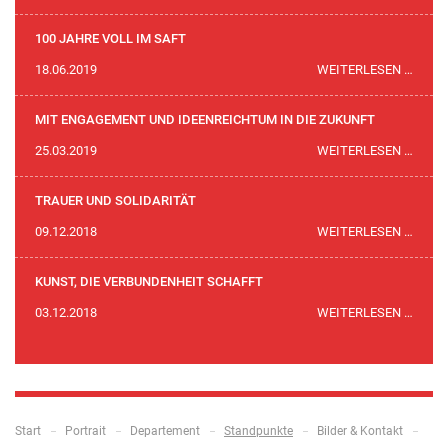
MUSI
AM
100 JAHRE VOLL IM SAFT
SOBV
100
18.06.2019
WEITERLESEN …
MUSI
JAHR
VOLL
MIT ENGAGEMENT UND IDEENREICHTUM IN DIE ZUKUNFT
IM
MIT
25.03.2019
WEITERLESEN …
SAFT
ENGA
UND
TRAUER UND SOLIDARITÄT
IDEE
TRAU
09.12.2018
WEITERLESEN …
IN
UND
DIE
SOLID
KUNST, DIE VERBUNDENHEIT SCHAFFT
ZUKU
KUNST
03.12.2018
WEITERLESEN …
DIE
VERB
SCHA
Navigation
Start
Portrait
Departement
Standpunkte
Bilder & Kontakt