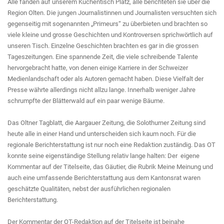
Alle fanden auf unserem Küchentisch Platz, alle berichteten sie über die
Region Olten. Die jungen Journalistinnen und Journalisten versuchten sich
gegenseitig mit sogenannten „Primeurs“ zu überbieten und brachten so
viele kleine und grosse Geschichten und Kontroversen sprichwörtlich auf
unseren Tisch. Einzelne Geschichten brachten es gar in die grossen
Tageszeitungen. Eine spannende Zeit, die viele schreibende Talente
hervorgebracht hatte, von denen einige Karriere in der Schweizer
Medienlandschaft oder als Autoren gemacht haben. Diese Vielfalt der
Presse währte allerdings nicht allzu lange. Innerhalb weniger Jahre
schrumpfte der Blätterwald auf ein paar wenige Bäume.
Das Oltner Tagblatt, die Aargauer Zeitung, die Solothurner Zeitung sind
heute alle in einer Hand und unterscheiden sich kaum noch. Für die
regionale Berichterstattung ist nur noch eine Redaktion zuständig. Das OT
konnte seine eigenständige Stellung relativ lange halten: Der eigene
Kommentar auf der Titelseite, das Gäutier, die Rubrik Meine Meinung und
auch eine umfassende Berichterstattung aus dem Kantonsrat waren
geschätzte Qualitäten, nebst der ausführlichen regionalen
Berichterstattung.
Der Kommentar der OT-Redaktion auf der Titelseite ist beinahe