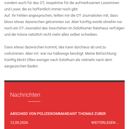
sondern auch für das OT, respektive für die aufmerksamen Leserinnen
und Leser, die es hoffentlich immer noch gibt.
Auf ihr Fehlen angesprochen, teilten mir die OT-Journalisten mit, dass
bloss etwas dazwischen gekommen sei. Aber künftig werde ohnehin nur
noch ein OT-Journalist das Geschehen im Solothurner Ratshaus verfolgen
und der könne natürlich nicht mehr alles selber schreiben.
Dass etwas dazwischen kommt, das kann durchaus ab und zu
vorkommen. Aber ich war nur halbwegs beruhigt. Meine Befürchtung:
Künftig blickt Olten weniger nach Solothurn als vielmehr nach dem
aargauischen Baden.
Nachrichten
ABSCHIED VON POLIZEIKOMMANDANT THOMAS ZUBER
ABSC
12.05.2026
WEITERLESEN …
VON