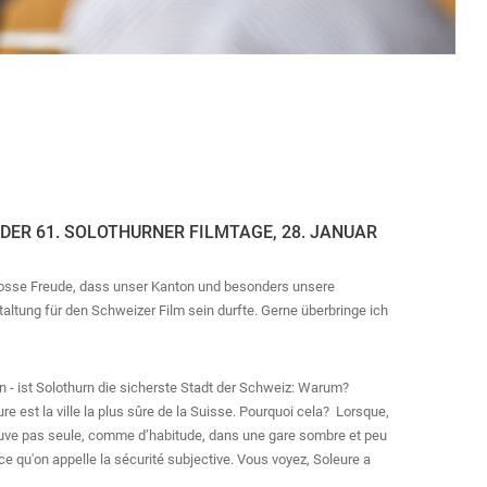
R 61. SOLOTHURNER FILMTAGE, 28. JANUAR
grosse Freude, dass unser Kanton und besonders unsere
ltung für den Schweizer Film sein durfte. Gerne überbringe ich
rn - ist Solothurn die sicherste Stadt der Schweiz: Warum?
ure est la ville la plus sûre de la Suisse. Pourquoi cela? Lorsque,
 retrouve pas seule, comme d’habitude, dans une gare sombre et peu
t ce qu'on appelle la sécurité subjective. Vous voyez, Soleure a