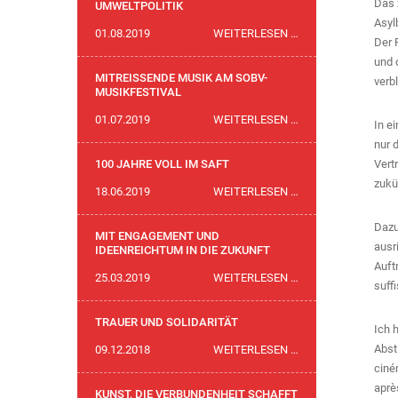
Das 
DER
UMWELTPOLITIK
Asyl
PIONIERINNEN
ZEIT
01.08.2019
WEITERLESEN …
Der 
FÜR
und 
EINE
MITREISSENDE MUSIK AM SOBV-
verb
MUTIGERE
MUSIKFESTIVAL
UMWELTPOLITIK
MITREISSENDE
01.07.2019
WEITERLESEN …
In e
MUSIK
nur 
AM
Vert
100 JAHRE VOLL IM SAFT
SOBV-
zukü
100
18.06.2019
WEITERLESEN …
MUSIKFESTIVAL
JAHRE
Dazu
VOLL
MIT ENGAGEMENT UND
ausr
IM
IDEENREICHTUM IN DIE ZUKUNFT
Auft
SAFT
MIT
25.03.2019
WEITERLESEN …
suff
ENGAGEMENT
UND
TRAUER UND SOLIDARITÄT
Ich 
IDEENREICHTUM
Abst
TRAUER
09.12.2018
WEITERLESEN …
IN
ciné
UND
DIE
aprè
SOLIDARITÄT
KUNST, DIE VERBUNDENHEIT SCHAFFT
ZUKUNFT