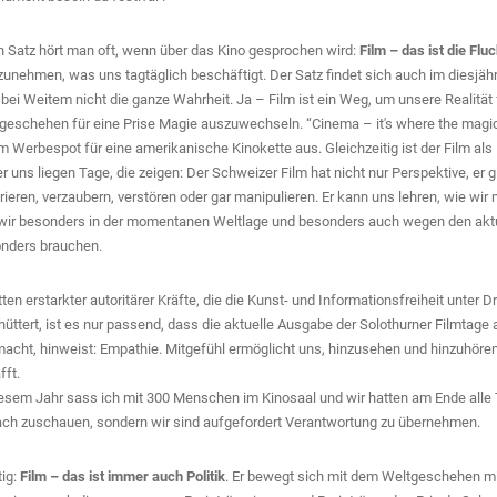
n Satz hört man oft, wenn über das Kino gesprochen wird:
Film – das ist die Fluc
unehmen, was uns tagtäglich beschäftigt. Der Satz findet sich auch im diesjähri
 bei Weitem nicht die ganze Wahrheit. Ja – Film ist ein Weg, um unsere Realit
geschehen für eine Prise Magie auszuwechseln. “Cinema – it's where the magic
m Werbespot für eine amerikanische Kinokette aus. Gleichzeitig ist der Film als
er uns liegen Tage, die zeigen: Der Schweizer Film hat nicht nur Perspektive, er 
irieren, verzaubern, verstören oder gar manipulieren. Er kann uns lehren, wie w
wir besonders in der momentanen Weltlage und besonders auch wegen den akt
nders brauchen.
tten erstarkter autoritärer Kräfte, die die Kunst- und Informationsfreiheit unter 
REISE
hüttert, ist es nur passend, dass die aktuelle Ausgabe der Solothurner Filmtag
acht, hinweist: Empathie. Mitgefühl ermöglicht uns, hinzusehen und hinzuhören
fft.
iesem Jahr sass ich mit 300 Menschen im Kinosaal und wir hatten am Ende alle 
ach zuschauen, sondern wir sind aufgefordert Verantwortung zu übernehmen.
tig:
Film – das ist immer auch Politik
. Er bewegt sich mit dem Weltgeschehen mi