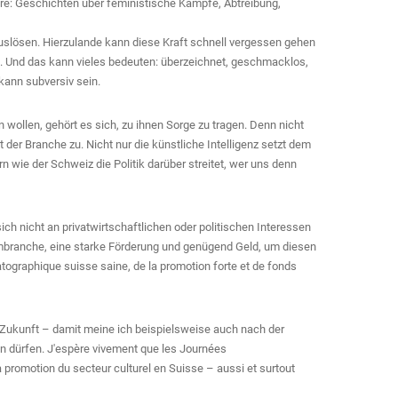
ure: Geschichten über feministische Kämpfe, Abtreibung,
auslösen. Hierzulande kann diese Kraft schnell vergessen gehen
ng. Und das kann vieles bedeuten: überzeichnet, geschmacklos,
kann subversiv sein.
n wollen, gehört es sich, zu ihnen Sorge zu tragen. Denn nicht
r Branche zu. Nicht nur die künstliche Intelligenz setzt dem
n wie der Schweiz die Politik darüber streitet, wer uns denn
sich nicht an privatwirtschaftlichen oder politischen Interessen
mbranche, eine starke Förderung und genügend Geld, um diesen
tographique suisse saine, de la promotion forte et de fonds
n Zukunft – damit meine ich beispielsweise auch nach der
n dürfen. J'espère vivement que les Journées
a promotion du secteur culturel en Suisse – aussi et surtout