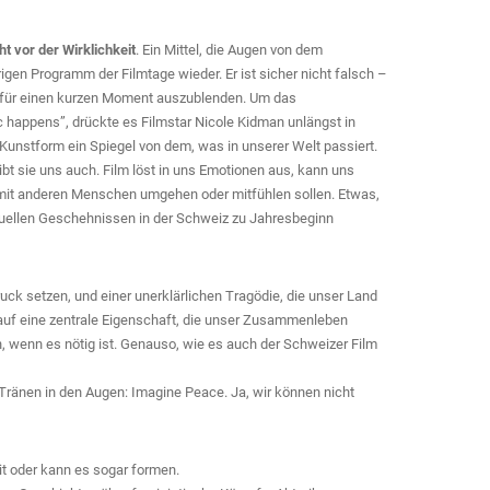
ht vor der Wirklichkeit
. Ein Mittel, die Augen von dem
gen Programm der Filmtage wieder. Er ist sicher nicht falsch –
ät für einen kurzen Moment auszublenden. Um das
 happens”, drückte es Filmstar Nicole Kidman unlängst in
 Kunstform ein Spiegel von dem, was in unserer Welt passiert.
gibt sie uns auch. Film löst in uns Emotionen aus, kann uns
ir mit anderen Menschen umgehen oder mitfühlen sollen. Etwas,
uellen Geschehnissen in der Schweiz zu Jahresbeginn
Druck setzen, und einer unerklärlichen Tragödie, die unser Land
e auf eine zentrale Eigenschaft, die unser Zusammenleben
, wenn es nötig ist. Genauso, wie es auch der Schweizer Film
Tränen in den Augen: Imagine Peace. Ja, wir können nicht
t oder kann es sogar formen.