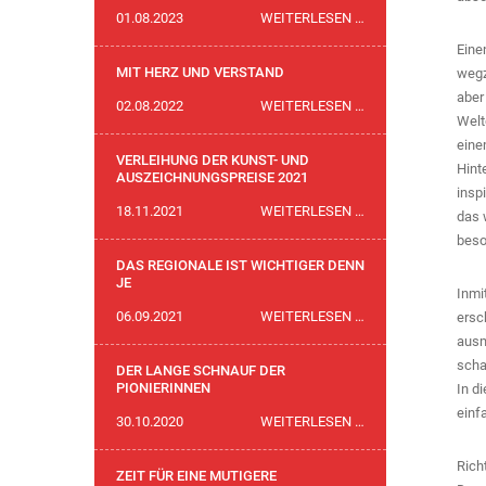
175
01.08.2023
WEITERLESEN …
JAHRE
Eine
MODERNE
MIT HERZ UND VERSTAND
wegz
SCHWEIZ
aber
MIT
02.08.2022
WEITERLESEN …
Welt
HERZ
eine
UND
VERLEIHUNG DER KUNST- UND
Hint
VERSTAND
AUSZEICHNUNGSPREISE 2021
insp
VERLEIHUNG
18.11.2021
WEITERLESEN …
das 
DER
beso
KUNST-
DAS REGIONALE IST WICHTIGER DENN
UND
JE
Inmi
AUSZEICHNUNGSP
DAS
06.09.2021
WEITERLESEN …
ersc
2021
REGIONALE
ausm
IST
scha
DER LANGE SCHNAUF DER
WICHTIGER
PIONIERINNEN
In d
DENN
einf
DER
30.10.2020
WEITERLESEN …
JE
LANGE
Rich
SCHNAUF
ZEIT FÜR EINE MUTIGERE