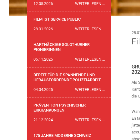
ABSCHIED
12.05.2026
WEITERLESEN …
VON
POLIZEIKOMMAND
FILM IST SERVICE PUBLIC
THOMAS
FILM
28.01.2026
WEITERLESEN …
ZUBER
28.0
IST
Fi
SERVICE
HARTNÄCKIGE SOLOTHURNER
PUBLIC
PIONIERINNEN
HARTNÄCKIGE
06.11.2025
WEITERLESEN …
SOLOTHURNER
GR
202
PIONIERINNEN
BEREIT FÜR DIE SPANNENDE UND
HERAUSFORDERNDE POLIZEIARBEIT
Als 
Kant
BEREIT
04.04.2025
WEITERLESEN …
die 
FÜR
DIE
PRÄVENTION PSYCHISCHER
SPANNENDE
ERKRANKUNGEN
Währ
UND
En ta
PRÄVENTION
21.12.2024
WEITERLESEN …
HERAUSFORDERND
j'at
PSYCHISCHER
POLIZEIARBEIT
accu
ERKRANKUNGEN
175 JAHRE MODERNE SCHWEIZ
abso