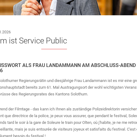
ANT
1.2026
lm ist Service Public
USSWORT ALS FRAU LANDAMMANN AM ABSCHLUSS-ABEND DE
6
Solothurner Regierungsrätin und diesjährige Frau Landammann ist es mir eine 
onshauptstadt bereits zum 61. Mal Austragungsort der wohl wichtigsten Veransta
Grüsse des Regierungsrates des Kantons Solothurn.
end der Filmtage - das kann ich Ihnen als zuständige Polizeidirektorin versiche
nt que directrice de la police, je peux vous assurer, que pendant le festival, Sole
E
tends tard le soir à la gare de Soleure le train pour Olten, où j'habite, je ne me
eillante, mais je suis entourée de visiteurs joyeux et satisfaits du festival. C'es
lument besoin du festival !