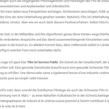
zeigen auch die vergangenen Preisträgerinnen und Preisträger des Prix de Sole
bewerberinnen und Asylbewerber und Unterdrückte.
Film kann dabei neue Perspektiven aufzeigen, Sichtweisen zerschlagen, Kritik 
das Kino als reine Unterhaltung gesehen werden. Natürlich, Film ist Unterhaltu
lödend, sinnlos. Aber wie wir auch dank diesem Festival erfahren: Selbst Kitsch 
iner Zeit, in der Milliardäre und ihre Algorithmen genau diese Kanten wegschleife
die veränderten Ansprüche und das damit zusammenhängende Kinosterben setzt de
rauen in die Kunst zu. Zu alledem kommt dazu, dass mittlerweile selbst in Länder
nftig in welcher Form noch unterhalten dürfe.
 sage ich ganz klar:
Film ist Service Public
. Ein Dienst an der Gesellschaft, der 
ichten soll. Eine gesunde Demokratie braucht auch eine gesunde Schweizer Fil
rag zu erfüllen. Une démocratie saine a également besoin d'une industrie cinéma
isants pour accomplir cette mission.
hoffe sehr, dass sowohl die Solothurner Filmtage als auch der Schweizer Film i
immung vom 8. März – zu einer lebhaften Kulturbranche in der Schweiz beitrage
matographiques de Soleure et le cinéma suisse pourront à l'avenir contribuer à l
s le vote du 8 mars