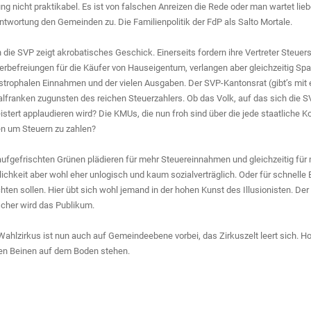
ng nicht praktikabel. Es ist von falschen Anreizen die Rede oder man wartet lie
ntwortung den Gemeinden zu. Die Familienpolitik der FdP als Salto Mortale.
 die SVP zeigt akrobatisches Geschick. Einerseits fordern ihre Vertreter Steue
erbefreiungen für die Käufer von Hauseigentum, verlangen aber gleichzeitig 
strophalen Einnahmen und der vielen Ausgaben. Der SVP-Kantonsrat (gibt’s mit e
alfranken zugunsten des reichen Steuerzahlers. Ob das Volk, auf das sich die S
istert applaudieren wird? Die KMUs, die nun froh sind über die jede staatlich
n um Steuern zu zahlen?
aufgefrischten Grünen plädieren für mehr Steuereinnahmen und gleichzeitig für m
lichkeit aber wohl eher unlogisch und kaum sozialverträglich. Oder für schnelle
hten sollen. Hier übt sich wohl jemand in der hohen Kunst des Illusionisten. Der
REISE
ischer wird das Publikum.
Wahlzirkus ist nun auch auf Gemeindeebene vorbei, das Zirkuszelt leert sich. Hof
en Beinen auf dem Boden stehen.