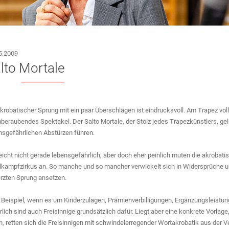
ANT
5.2009
lto Mortale
akrobatischer Sprung mit ein paar Überschlägen ist eindrucksvoll. Am Trapez vollf
beraubendes Spektakel. Der Salto Mortale, der Stolz jedes Trapezkünstlers, gel
nsgefährlichen Abstürzen führen.
leicht nicht gerade lebensgefährlich, aber doch eher peinlich muten die akrobati
kampfzirkus an. So manche und so mancher verwickelt sich in Widersprüche un
rzten Sprung ansetzen.
Beispiel, wenn es um Kinderzulagen, Prämienverbilligungen, Ergänzungsleistung
E
rlich sind auch Freisinnige grundsätzlich dafür. Liegt aber eine konkrete Vorlag
h, retten sich die Freisinnigen mit schwindelerregender Wortakrobatik aus der V