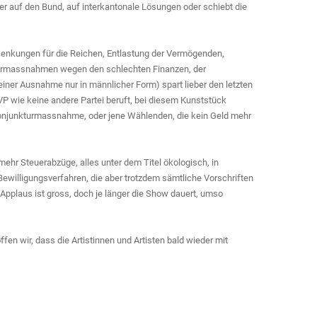
ber auf den Bund, auf interkantonale Lösungen oder schiebt die
rsenkungen für die Reichen, Entlastung der Vermögenden,
Sparmassnahmen wegen den schlechten Finanzen, der
iner Ausnahme nur in männlicher Form) spart lieber den letzten
VP wie keine andere Partei beruft, bei diesem Kunststück
e Konjunkturmassnahme, oder jene Wählenden, die kein Geld mehr
ehr Steuerabzüge, alles unter dem Titel ökologisch, in
 Bewilligungsverfahren, die aber trotzdem sämtliche Vorschriften
 Applaus ist gross, doch je länger die Show dauert, umso
fen wir, dass die Artistinnen und Artisten bald wieder mit