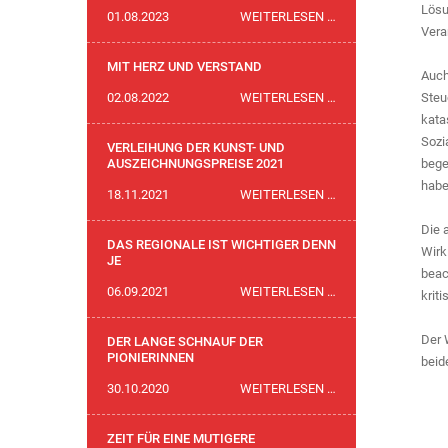
Lösu
175
01.08.2023
WEITERLESEN …
Vera
JAHRE
MODERNE
MIT HERZ UND VERSTAND
Auch
SCHWEIZ
MIT
02.08.2022
WEITERLESEN …
Steu
HERZ
kata
UND
Sozi
VERLEIHUNG DER KUNST- UND
VERSTAND
AUSZEICHNUNGSPREISE 2021
bege
habe
VERLEIHUNG
18.11.2021
WEITERLESEN …
DER
Die 
KUNST-
DAS REGIONALE IST WICHTIGER DENN
Wirk
UND
JE
beac
AUSZEICHNUNGSP
DAS
06.09.2021
WEITERLESEN …
krit
2021
REGIONALE
IST
Der 
DER LANGE SCHNAUF DER
WICHTIGER
PIONIERINNEN
beid
DENN
DER
30.10.2020
WEITERLESEN …
JE
LANGE
SCHNAUF
ZEIT FÜR EINE MUTIGERE