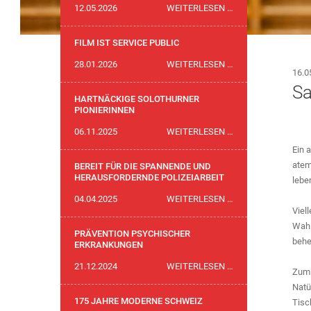
ABSCHIED
12.05.2026
WEITERLESEN …
VON
POLIZEIKOMMAND
FILM IST SERVICE PUBLIC
THOMAS
FILM
28.01.2026
WEITERLESEN …
ZUBER
16.0
IST
Sa
SERVICE
HARTNÄCKIGE SOLOTHURNER
PUBLIC
PIONIERINNEN
HARTNÄCKIGE
06.11.2025
WEITERLESEN …
SOLOTHURNER
Ein 
PIONIERINNEN
atem
BEREIT FÜR DIE SPANNENDE UND
HERAUSFORDERNDE POLIZEIARBEIT
lebe
BEREIT
04.04.2025
WEITERLESEN …
Viel
FÜR
Wahl
DIE
PRÄVENTION PSYCHISCHER
behe
SPANNENDE
ERKRANKUNGEN
UND
PRÄVENTION
21.12.2024
WEITERLESEN …
Zum 
HERAUSFORDERND
PSYCHISCHER
Natü
POLIZEIARBEIT
ERKRANKUNGEN
175 JAHRE MODERNE SCHWEIZ
Tisc