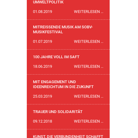
DER
UMWELTPOLITIK
PIONIERINNEN
ZEIT
01.08.2019
WEITERLESEN …
FÜR
EINE
MITREISSENDE MUSIK AM SOBV-
MUTIGERE
MUSIKFESTIVAL
UMWELTPOLITIK
MITREISSENDE
01.07.2019
WEITERLESEN …
MUSIK
AM
100 JAHRE VOLL IM SAFT
SOBV-
100
18.06.2019
WEITERLESEN …
MUSIKFESTIVAL
JAHRE
VOLL
MIT ENGAGEMENT UND
IM
IDEENREICHTUM IN DIE ZUKUNFT
SAFT
MIT
25.03.2019
WEITERLESEN …
ENGAGEMENT
UND
TRAUER UND SOLIDARITÄT
IDEENREICHTUM
TRAUER
09.12.2018
WEITERLESEN …
IN
UND
DIE
SOLIDARITÄT
KUNST, DIE VERBUNDENHEIT SCHAFFT
ZUKUNFT